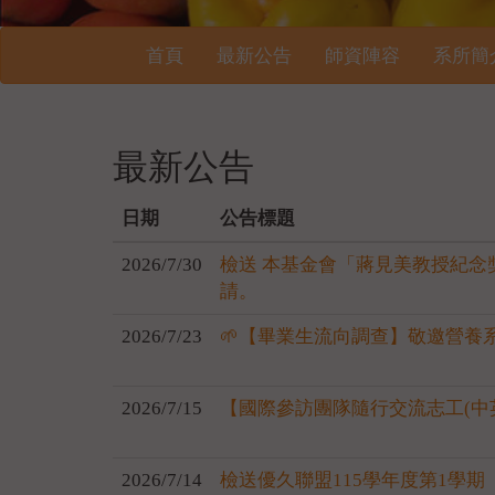
首頁
最新公告
師資陣容
系所簡
最新公告
日期
公告標題
2026/7/30
檢送 本基金會「蔣見美教授紀
請。
2026/7/23
🌱【畢業生流向調查】敬邀營養
2026/7/15
【國際參訪團隊隨行交流志工(中
2026/7/14
檢送優久聯盟115學年度第1學