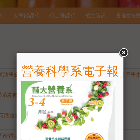
介
大學部課程
碩士班課程
招生資訊
貴儀室&
營養科學系電子報
念獎助學金」獎助辦法，敬請公告並鼓勵貴學會會員及貴系學
系系友撥空填寫
英溝通協助)— 徵求啟事】
期「跨領域學分學程」申請相關資訊一覽表