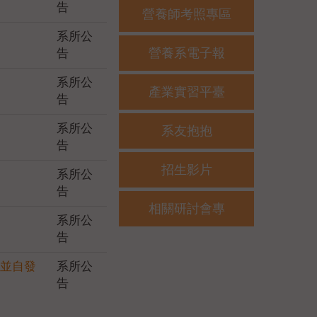
告
營養師考照專區
系所公
營養系電子報
告
系所公
產業實習平臺
告
系所公
系友抱抱
告
招生影片
系所公
告
相關研討會專
系所公
告
並自發
系所公
告