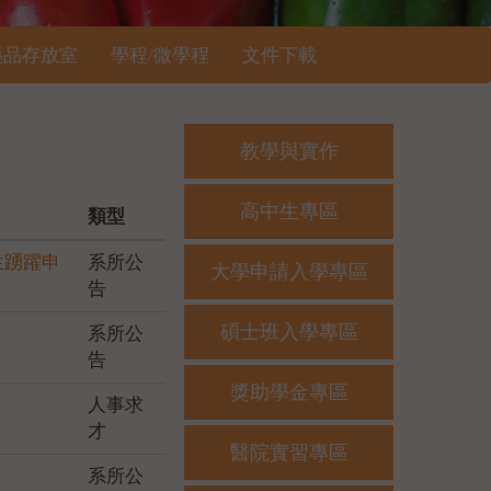
藥品存放室
學程/微學程
文件下載
教學與實作
高中生專區
類型
生踴躍申
系所公
大學申請入學專區
告
碩士班入學專區
系所公
告
獎助學金專區
人事求
才
醫院實習專區
系所公