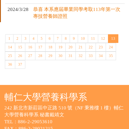
2024/3/28
恭喜 本系應屆畢業同學考取113年第一次
專技營養師證照
1
2
3
4
5
6
7
8
9
10
11
12
13
14
15
16
17
18
19
20
21
22
23
24
25
26
27
28
29
30
31
32
33
34
35
36
37
輔仁大學營養科學系
242 新北市新莊區中正路 510 號（NF 秉雅樓 1 樓）輔仁
大學營養科學系 秘書戴靖文
TEL：886-2-29053610
FAX：886-2-29021215