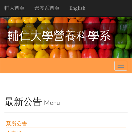
輔大首頁
營養系首頁
English
輔仁大學營養科學系
Togg
navig
最新公告
Menu
系所公告